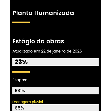
Planta Humanizada
Estágio da obras
Atualizado em 22 de janeiro de 2026
23%
Etapas:
Terraplenagem
100%
Drenagem pluvial
Drenagem pluvial profunda
85%