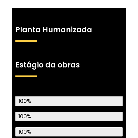
Planta Humanizada
Estágio da obras
Água
100%
Sarjeta
100%
Iluminação
100%