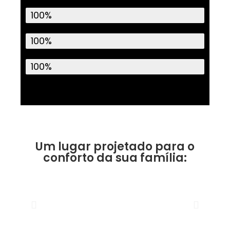
Meio Fio
100%
Rede de Esgoto
100%
Asfalto
100%
Um lugar projetado para o
conforto da sua família: