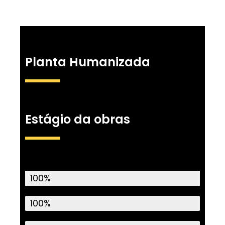
Planta Humanizada
Estágio da obras
Terraplenagem
100%
Água
100%