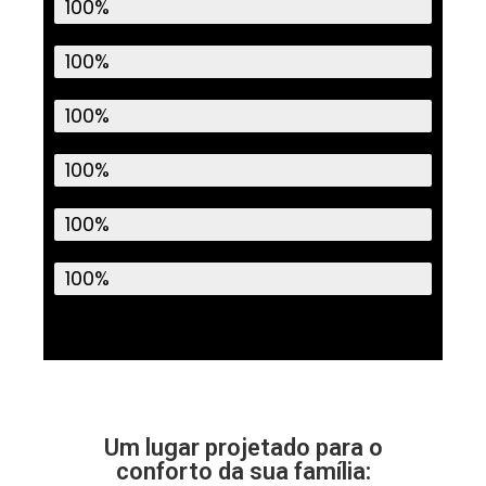
Rede de esgoto
100%
Pavimentação
100%
Drenagem pluvial
100%
Meio fio I Sarjeta
100%
Iluminação
100%
Arborização
100%
Um lugar projetado para o
conforto da sua família: