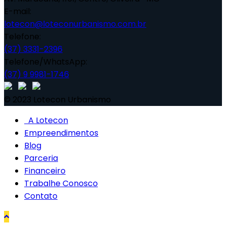
E-mail:
lotecon@loteconurbanismo.com.br
Telefone:
(37) 3331-2396
Telefone/WhatsApp:
(37) 9 9981-1746
© 2023 Lotecon Urbanismo
A Lotecon
Empreendimentos
Blog
Parceria
Financeiro
Trabalhe Conosco
Contato