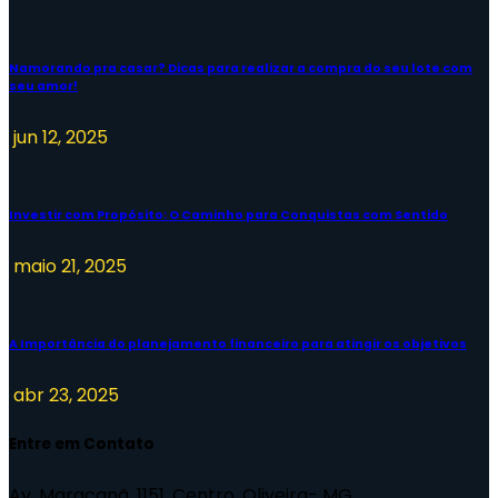
Namorando pra casar? Dicas para realizar a compra do seu lote com
seu amor!
jun 12, 2025
Investir com Propósito: O Caminho para Conquistas com Sentido
maio 21, 2025
A Importância do planejamento financeiro para atingir os objetivos
abr 23, 2025
Entre em Contato
Av. Maracanã, 1151, Centro, Oliveira- MG