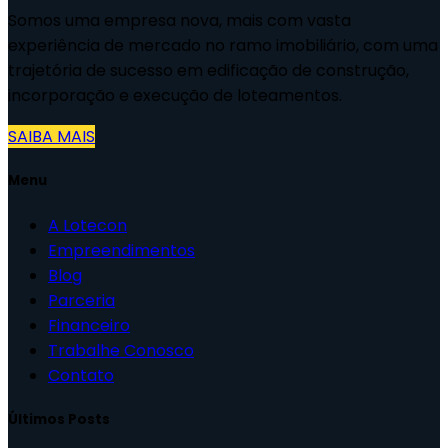
Somos uma empresa nova, mais com vasta
experiência de mercado no ramo imobiliário, com uma
trajetória de sucesso em edificação de construção,
incorporação e execução de loteamentos.
SAIBA MAIS
Menu
A Lotecon
Empreendimentos
Blog
Parceria
Financeiro
Trabalhe Conosco
Contato
Últimos Posts